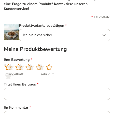
eine Frage zu einem Produkt? Kontaktiere unseren
Kundenservice!
Pflichtfeld
Produktvariante bestätigen
*
Ich bin nicht sicher
Meine Produktbewertung
Ihre Bewertung
*
1
2
3
4
5
mangelhaft
sehr gut
Titel Ihres Beitrags
*
Ihr Kommentar
*