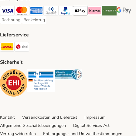
Visa Payment Method
Mastercard Payment Method
American Express Payment Method
Diners Club Payment Method
PayPal Payment Method
Apple Pay Payment Method
Klarna Payment Method
Riverty Payment 
Google P
Rechnung
Bankeinzug
Rechnung Payment Method
Bankeinzug Payment Method
Lieferservice
DHL Shipping Method
DPD Shipping Method
Sicherheit
Security
Security
Security
Kontakt
Versandkosten und Lieferzeit
Impressum
Allgemeine Geschäftsbedingungen
Digital Services Act
Vertrag widerrufen
Entsorgungs- und Umweltbestimmungen