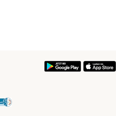
y
Security