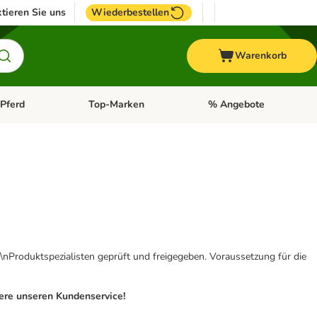
tieren Sie uns
Wiederbestellen
Warenkorb
Pferd
Top-Marken
% Angebote
: Fisch
tegorie-Menü öffnen: Vogel
Kategorie-Menü öffnen: Pferd
Kategorie-Menü öffnen: T
\nProduktspezialisten geprüft und freigegeben. Voraussetzung für die
iere unseren Kundenservice!