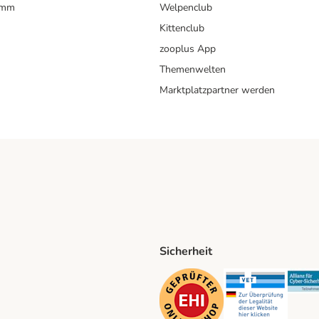
amm
Welpenclub
Kittenclub
zooplus App
Themenwelten
Marktplatzpartner werden
Sicherheit
ping Method
D Shipping Method
Security
Securit