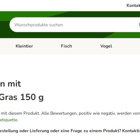
Kontak
Produkte
suchen
Kleintier
Fisch
Vogel
utter & Zubehör
Kategorie-Menü öffnen: Hundefutter & Zubehör
Kategorie-Menü öffnen: Kleintier
Kategorie-Menü öffnen
Ka
n mit
Gras 150 g
g mit diesem Produkt. Alle Bewertungen, positiv wie negativ, werden von
etiquette
.
estellung oder Lieferung oder eine Frage zu einem Produkt? Kontakt