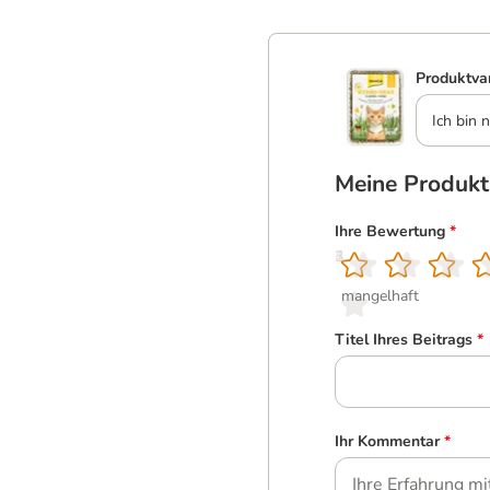
Produktva
Ich bin n
Meine Produk
Ihre Bewertung
*
1
2
3
4
5
mangelhaft
Titel Ihres Beitrags
*
Ihr Kommentar
*