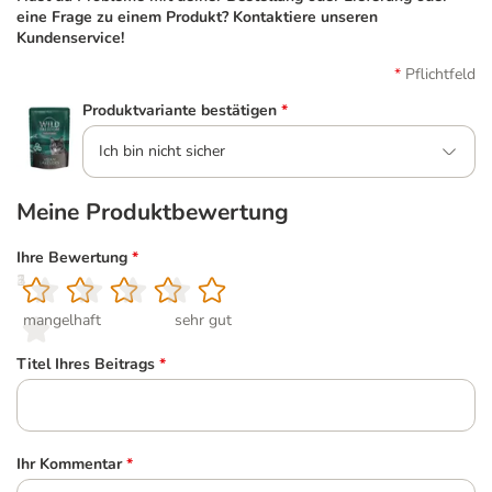
eine Frage zu einem Produkt? Kontaktiere unseren
Kundenservice!
Pflichtfeld
Produktvariante bestätigen
*
Ich bin nicht sicher
Meine Produktbewertung
Ihre Bewertung
*
1
2
3
4
5
mangelhaft
sehr gut
Titel Ihres Beitrags
*
Ihr Kommentar
*