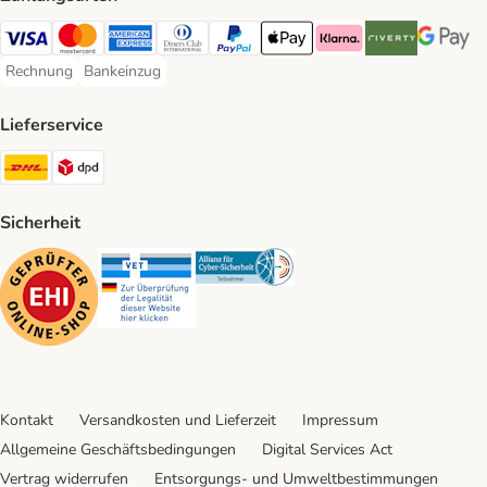
Visa Payment Method
Mastercard Payment Method
American Express Payment Method
Diners Club Payment Method
PayPal Payment Method
Apple Pay Payment Method
Klarna Payment Method
Riverty Payment 
Google P
Rechnung
Bankeinzug
Rechnung Payment Method
Bankeinzug Payment Method
Lieferservice
DHL Shipping Method
DPD Shipping Method
Sicherheit
Security
Security
Security
Kontakt
Versandkosten und Lieferzeit
Impressum
Allgemeine Geschäftsbedingungen
Digital Services Act
Vertrag widerrufen
Entsorgungs- und Umweltbestimmungen