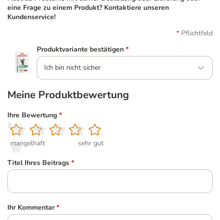
eine Frage zu einem Produkt? Kontaktiere unseren
Kundenservice!
Pflichtfeld
Produktvariante bestätigen
*
Ich bin nicht sicher
Meine Produktbewertung
Ihre Bewertung
*
1
2
3
4
5
mangelhaft
sehr gut
Titel Ihres Beitrags
*
Ihr Kommentar
*