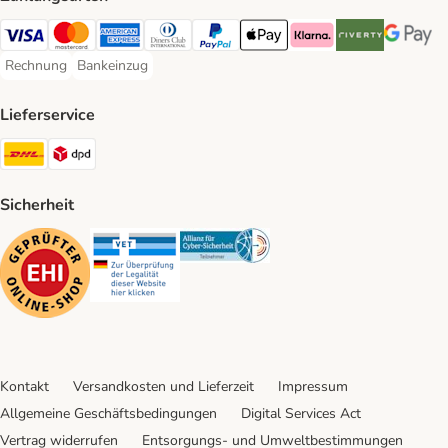
Visa Payment Method
Mastercard Payment Method
American Express Payment Method
Diners Club Payment Method
PayPal Payment Method
Apple Pay Payment Method
Klarna Payment Method
Riverty Payment 
Google P
Rechnung
Bankeinzug
Rechnung Payment Method
Bankeinzug Payment Method
Lieferservice
DHL Shipping Method
DPD Shipping Method
Sicherheit
Security
Security
Security
Kontakt
Versandkosten und Lieferzeit
Impressum
Allgemeine Geschäftsbedingungen
Digital Services Act
Vertrag widerrufen
Entsorgungs- und Umweltbestimmungen