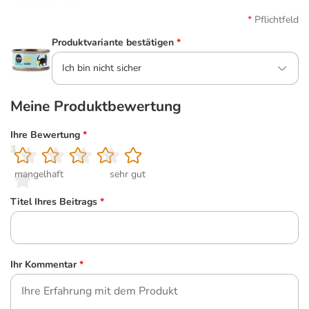
Pflichtfeld
Produktvariante bestätigen
*
Ich bin nicht sicher
Meine Produktbewertung
Ihre Bewertung
*
1
2
3
4
5
mangelhaft
sehr gut
Titel Ihres Beitrags
*
Ihr Kommentar
*