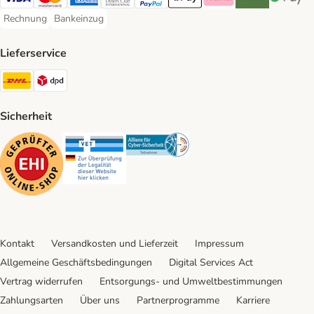
Visa Payment Method
Mastercard Payment Method
American Express Payment Method
Diners Club Payment Method
PayPal Payment Method
Apple Pay Payment Method
Klarna Payment Method
Riverty Payment 
Google P
Rechnung
Bankeinzug
Rechnung Payment Method
Bankeinzug Payment Method
Lieferservice
DHL Shipping Method
DPD Shipping Method
Sicherheit
Security
Security
Security
Kontakt
Versandkosten und Lieferzeit
Impressum
Allgemeine Geschäftsbedingungen
Digital Services Act
Vertrag widerrufen
Entsorgungs- und Umweltbestimmungen
Zahlungsarten
Über uns
Partnerprogramme
Karriere