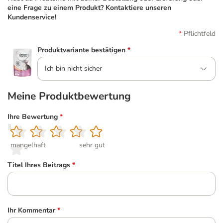
eine Frage zu einem Produkt? Kontaktiere unseren
Kundenservice!
Pflichtfeld
Produktvariante bestätigen
*
Ich bin nicht sicher
Meine Produktbewertung
Ihre Bewertung
*
1
2
3
4
5
mangelhaft
sehr gut
Titel Ihres Beitrags
*
Ihr Kommentar
*