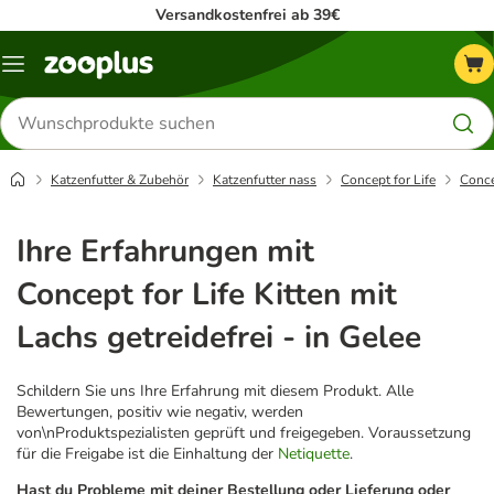
Versandkostenfrei ab 39€
Menü
Produkte
suchen
Katzenfutter & Zubehör
Katzenfutter nass
Concept for Life
Concep
Ihre Erfahrungen mit
Concept for Life Kitten mit
Lachs getreidefrei - in Gelee
Schildern Sie uns Ihre Erfahrung mit diesem Produkt. Alle
Bewertungen, positiv wie negativ, werden
von\nProduktspezialisten geprüft und freigegeben. Voraussetzung
für die Freigabe ist die Einhaltung der
Netiquette
.
Hast du Probleme mit deiner Bestellung oder Lieferung oder