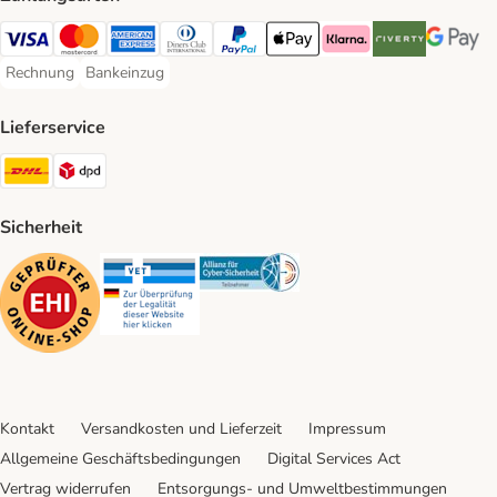
Visa Payment Method
Mastercard Payment Method
American Express Payment Method
Diners Club Payment Method
PayPal Payment Method
Apple Pay Payment Method
Klarna Payment Method
Riverty Payment 
Google P
Rechnung
Bankeinzug
Rechnung Payment Method
Bankeinzug Payment Method
Lieferservice
DHL Shipping Method
DPD Shipping Method
Sicherheit
Security
Security
Security
Kontakt
Versandkosten und Lieferzeit
Impressum
Allgemeine Geschäftsbedingungen
Digital Services Act
Vertrag widerrufen
Entsorgungs- und Umweltbestimmungen