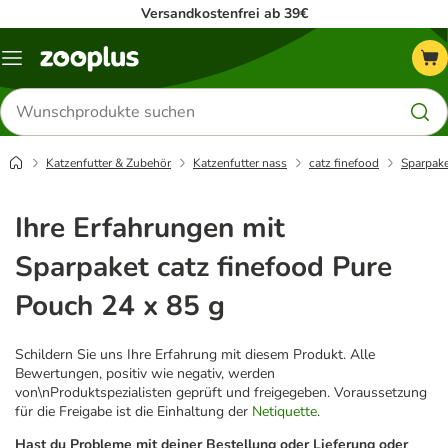
Versandkostenfrei ab 39€
Menü
Produkte
suchen
Katzenfutter & Zubehör
Katzenfutter nass
catz finefood
Sparpake
Ihre Erfahrungen mit
Sparpaket catz finefood Pure
Pouch 24 x 85 g
Schildern Sie uns Ihre Erfahrung mit diesem Produkt. Alle
Bewertungen, positiv wie negativ, werden
von\nProduktspezialisten geprüft und freigegeben. Voraussetzung
für die Freigabe ist die Einhaltung der
Netiquette
.
Hast du Probleme mit deiner Bestellung oder Lieferung oder