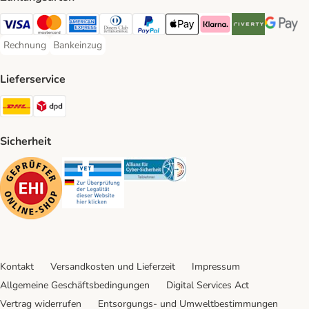
Visa Payment Method
Mastercard Payment Method
American Express Payment Method
Diners Club Payment Method
PayPal Payment Method
Apple Pay Payment Method
Klarna Payment Method
Riverty Payment 
Google P
Rechnung
Bankeinzug
Rechnung Payment Method
Bankeinzug Payment Method
Lieferservice
DHL Shipping Method
DPD Shipping Method
Sicherheit
Security
Security
Security
Kontakt
Versandkosten und Lieferzeit
Impressum
Allgemeine Geschäftsbedingungen
Digital Services Act
Vertrag widerrufen
Entsorgungs- und Umweltbestimmungen