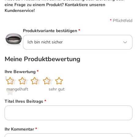
eine Frage zu einem Produkt? Kontaktiere unseren
Kundenservice!
Pflichtfeld
Produktvariante bestätigen
*
Ich bin nicht sicher
Meine Produktbewertung
Ihre Bewertung
*
1
2
3
4
5
mangelhaft
sehr gut
Titel Ihres Beitrags
*
Ihr Kommentar
*