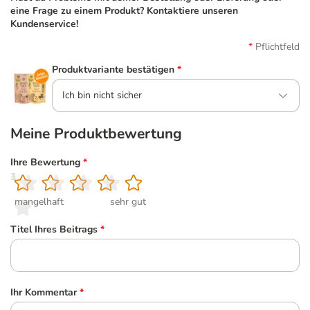
eine Frage zu einem Produkt? Kontaktiere unseren
Kundenservice!
Pflichtfeld
Produktvariante bestätigen
*
Ich bin nicht sicher
Meine Produktbewertung
Ihre Bewertung
*
1
2
3
4
5
mangelhaft
sehr gut
Titel Ihres Beitrags
*
Ihr Kommentar
*