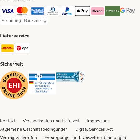
Visa Payment Method
Mastercard Payment Method
American Express Payment Method
Diners Club Payment Method
PayPal Payment Method
Apple Pay Payment Method
Klarna Payment Method
Riverty Payment 
Google P
Rechnung
Bankeinzug
Rechnung Payment Method
Bankeinzug Payment Method
Lieferservice
DHL Shipping Method
DPD Shipping Method
Sicherheit
Security
Security
Security
Kontakt
Versandkosten und Lieferzeit
Impressum
Allgemeine Geschäftsbedingungen
Digital Services Act
Vertrag widerrufen
Entsorgungs- und Umweltbestimmungen