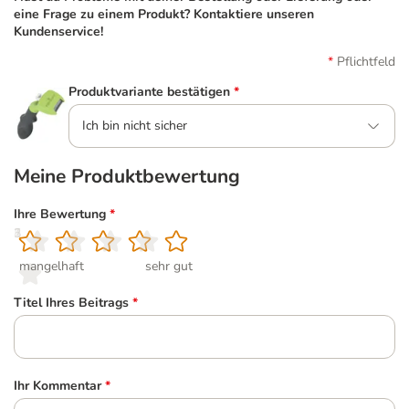
eine Frage zu einem Produkt? Kontaktiere unseren
Kundenservice!
Pflichtfeld
Produktvariante bestätigen
*
Ich bin nicht sicher
Meine Produktbewertung
Ihre Bewertung
*
1
2
3
4
5
mangelhaft
sehr gut
Titel Ihres Beitrags
*
Ihr Kommentar
*