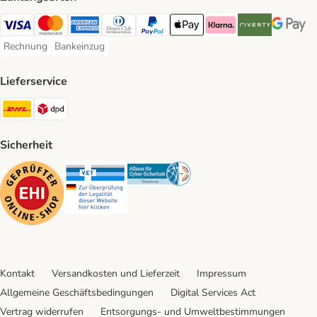
Visa Payment Method
Mastercard Payment Method
American Express Payment Method
Diners Club Payment Method
PayPal Payment Method
Apple Pay Payment Method
Klarna Payment Method
Riverty Payment 
Google P
Rechnung
Bankeinzug
Rechnung Payment Method
Bankeinzug Payment Method
Lieferservice
DHL Shipping Method
DPD Shipping Method
Sicherheit
Security
Security
Security
Kontakt
Versandkosten und Lieferzeit
Impressum
Allgemeine Geschäftsbedingungen
Digital Services Act
Vertrag widerrufen
Entsorgungs- und Umweltbestimmungen