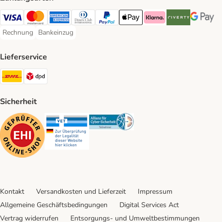
Visa Payment Method
Mastercard Payment Method
American Express Payment Method
Diners Club Payment Method
PayPal Payment Method
Apple Pay Payment Method
Klarna Payment Method
Riverty Payment 
Google P
Rechnung
Bankeinzug
Rechnung Payment Method
Bankeinzug Payment Method
Lieferservice
DHL Shipping Method
DPD Shipping Method
Sicherheit
Security
Security
Security
Kontakt
Versandkosten und Lieferzeit
Impressum
Allgemeine Geschäftsbedingungen
Digital Services Act
Vertrag widerrufen
Entsorgungs- und Umweltbestimmungen