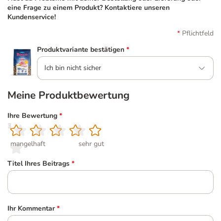
eine Frage zu einem Produkt? Kontaktiere unseren
Kundenservice!
Pflichtfeld
Produktvariante bestätigen
*
Ich bin nicht sicher
Meine Produktbewertung
Ihre Bewertung
*
1
2
3
4
5
mangelhaft
sehr gut
Titel Ihres Beitrags
*
Ihr Kommentar
*