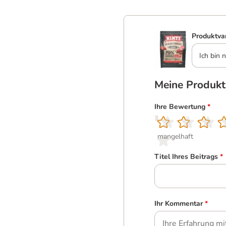
Produktva
Ich bin n
Meine Produk
Ihre Bewertung
*
1
2
3
4
5
mangelhaft
Titel Ihres Beitrags
*
Ihr Kommentar
*