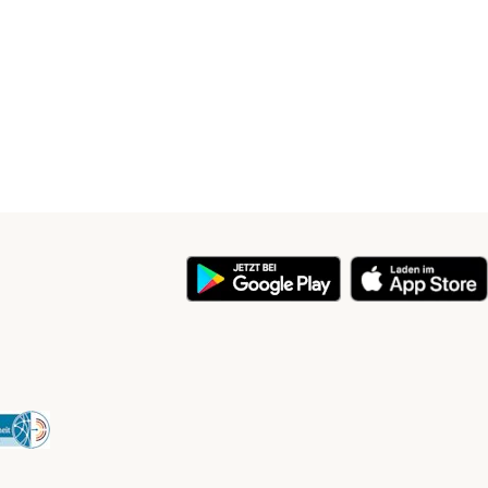
y
Security