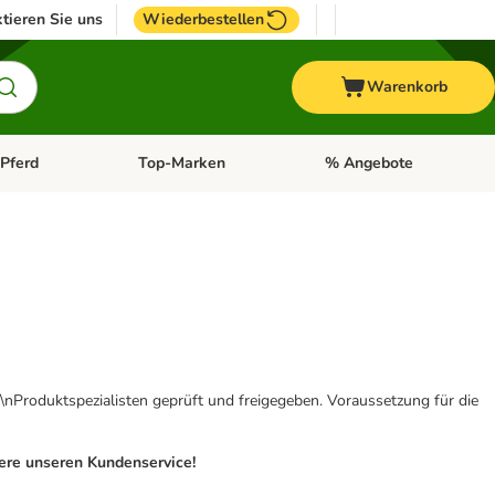
tieren Sie uns
Wiederbestellen
Warenkorb
Pferd
Top-Marken
% Angebote
: Fisch
tegorie-Menü öffnen: Vogel
Kategorie-Menü öffnen: Pferd
Kategorie-Menü öffnen: T
\nProduktspezialisten geprüft und freigegeben. Voraussetzung für die
iere unseren Kundenservice!