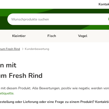
Kontak
Produkte
suchen
Kleintier
Fisch
Vogel
utter & Zubehör
Kategorie-Menü öffnen: Hundefutter & Zubehör
Kategorie-Menü öffnen: Kleintier
Kategorie-Menü öffnen
Ka
mum Fresh Rind
Kundenbewertung
n mit
um Fresh Rind
g mit diesem Produkt. Alle Bewertungen, positiv wie negativ, werden von
etiquette
.
estellung oder Lieferung oder eine Frage zu einem Produkt? Kontakt