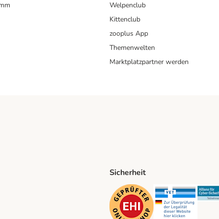
amm
Welpenclub
Kittenclub
zooplus App
Themenwelten
Marktplatzpartner werden
Sicherheit
ping Method
D Shipping Method
Security
Securit