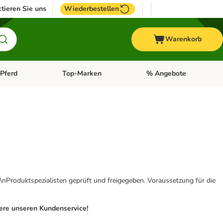
tieren Sie uns
Wiederbestellen
Warenkorb
Pferd
Top-Marken
% Angebote
: Fisch
tegorie-Menü öffnen: Vogel
Kategorie-Menü öffnen: Pferd
Kategorie-Menü öffnen: T
\nProduktspezialisten geprüft und freigegeben. Voraussetzung für die
iere unseren Kundenservice!