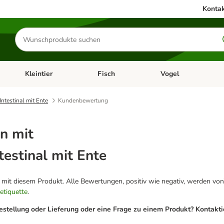
Kontak
Produkte
suchen
Kleintier
Fisch
Vogel
utter & Zubehör
Kategorie-Menü öffnen: Hundefutter & Zubehör
Kategorie-Menü öffnen: Kleintier
Kategorie-Menü öffnen
Ka
Intestinal mit Ente
Kundenbewertung
n mit
testinal mit Ente
g mit diesem Produkt. Alle Bewertungen, positiv wie negativ, werden von
etiquette
.
estellung oder Lieferung oder eine Frage zu einem Produkt? Kontakt