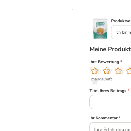
Produktva
Ich bin n
Meine Produk
Ihre Bewertung
*
1
2
3
4
5
mangelhaft
Titel Ihres Beitrags
*
Ihr Kommentar
*