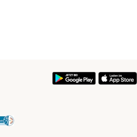
y
Security