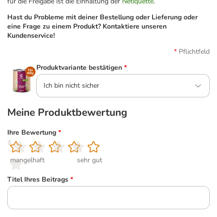
für die Freigabe ist die Einhaltung der
Netiquette
.
Hast du Probleme mit deiner Bestellung oder Lieferung oder
eine Frage zu einem Produkt? Kontaktiere unseren
Kundenservice!
Pflichtfeld
Produktvariante bestätigen
*
Ich bin nicht sicher
Meine Produktbewertung
Ihre Bewertung
*
1
2
3
4
5
mangelhaft
sehr gut
Titel Ihres Beitrags
*