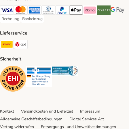
Visa Payment Method
Mastercard Payment Method
American Express Payment Method
Diners Club Payment Method
PayPal Payment Method
Apple Pay Payment Method
Klarna Payment Method
Riverty Payment 
Google P
Rechnung
Bankeinzug
Rechnung Payment Method
Bankeinzug Payment Method
Lieferservice
DHL Shipping Method
DPD Shipping Method
Sicherheit
Security
Security
Security
Kontakt
Versandkosten und Lieferzeit
Impressum
Allgemeine Geschäftsbedingungen
Digital Services Act
Vertrag widerrufen
Entsorgungs- und Umweltbestimmungen