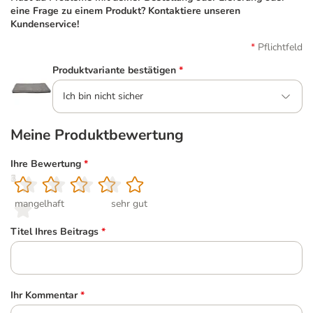
eine Frage zu einem Produkt? Kontaktiere unseren
Kundenservice!
Pflichtfeld
Produktvariante bestätigen
*
Ich bin nicht sicher
Meine Produktbewertung
Ihre Bewertung
*
1
2
3
4
5
mangelhaft
sehr gut
Titel Ihres Beitrags
*
Ihr Kommentar
*