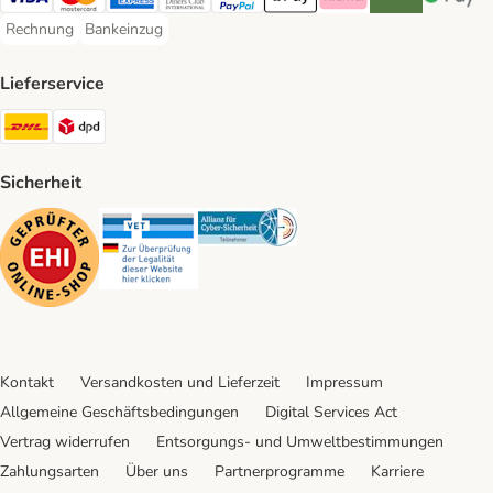
Visa Payment Method
Mastercard Payment Method
American Express Payment Method
Diners Club Payment Method
PayPal Payment Method
Apple Pay Payment Method
Klarna Payment Method
Riverty Payment 
Google P
Rechnung
Bankeinzug
Rechnung Payment Method
Bankeinzug Payment Method
Lieferservice
DHL Shipping Method
DPD Shipping Method
Sicherheit
Security
Security
Security
Kontakt
Versandkosten und Lieferzeit
Impressum
Allgemeine Geschäftsbedingungen
Digital Services Act
Vertrag widerrufen
Entsorgungs- und Umweltbestimmungen
Zahlungsarten
Über uns
Partnerprogramme
Karriere