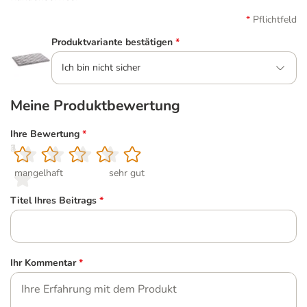
Pflichtfeld
Produktvariante bestätigen
*
Ich bin nicht sicher
Meine Produktbewertung
Ihre Bewertung
*
1
2
3
4
5
mangelhaft
sehr gut
Titel Ihres Beitrags
*
Ihr Kommentar
*