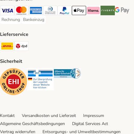
Visa Payment Method
Mastercard Payment Method
American Express Payment Method
Diners Club Payment Method
PayPal Payment Method
Apple Pay Payment Method
Klarna Payment Method
Riverty Payment 
Google P
Rechnung
Bankeinzug
Rechnung Payment Method
Bankeinzug Payment Method
Lieferservice
DHL Shipping Method
DPD Shipping Method
Sicherheit
Security
Security
Security
Kontakt
Versandkosten und Lieferzeit
Impressum
Allgemeine Geschäftsbedingungen
Digital Services Act
Vertrag widerrufen
Entsorgungs- und Umweltbestimmungen