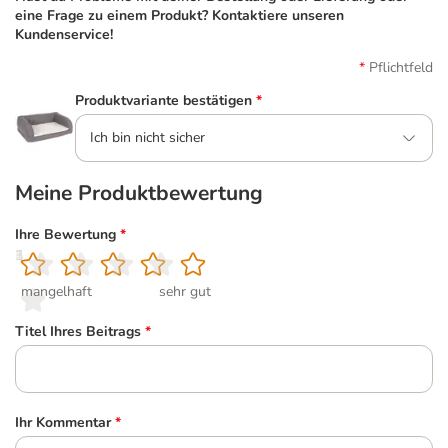
eine Frage zu einem Produkt? Kontaktiere unseren
Kundenservice!
Pflichtfeld
Produktvariante bestätigen
*
Ich bin nicht sicher
Meine Produktbewertung
Ihre Bewertung
*
1
2
3
4
5
mangelhaft
sehr gut
Titel Ihres Beitrags
*
Ihr Kommentar
*