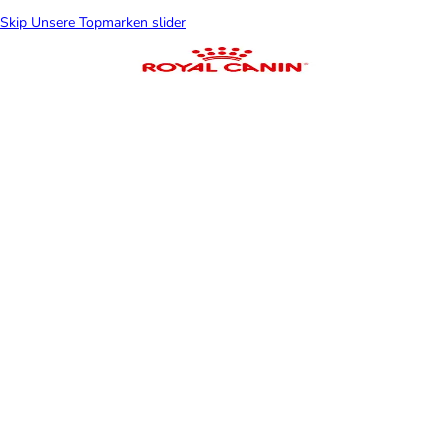
Skip Unsere Topmarken slider
Kühlmatten für
Katzen
Katzen
Balko