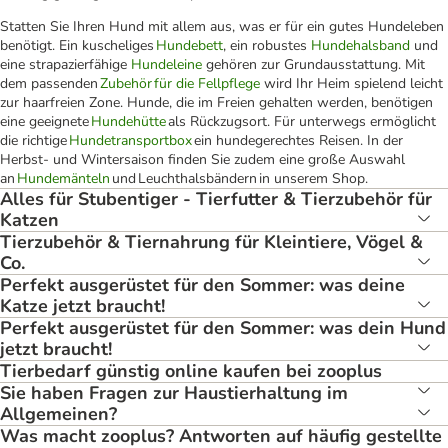
Statten Sie Ihren Hund mit allem aus, was er für ein gutes Hundeleben
benötigt. Ein kuscheliges
Hundebett
, ein robustes
Hundehalsband
und
eine strapazierfähige
Hundeleine
gehören zur Grundausstattung. Mit
dem passenden
Zubehör für die Fellpflege
wird Ihr Heim spielend leicht
zur haarfreien Zone. Hunde, die im Freien gehalten werden, benötigen
eine geeignete
Hundehütte
als Rückzugsort. Für unterwegs ermöglicht
die richtige
Hundetransportbox
ein hundegerechtes Reisen. In der
Herbst- und Wintersaison finden Sie zudem eine große Auswahl
an
Hundemänteln
und Leuchthalsbändern in unserem Shop.
Alles für Stubentiger - Tierfutter & Tierzubehör für
Katzen
Tierzubehör & Tiernahrung für Kleintiere, Vögel &
Co.
Perfekt ausgerüstet für den Sommer: was deine
Katze jetzt braucht!
Perfekt ausgerüstet für den Sommer: was dein Hund
jetzt braucht!
Tierbedarf günstig online kaufen bei zooplus
Sie haben Fragen zur Haustierhaltung im
Allgemeinen?
Was macht zooplus? Antworten auf häufig gestellte