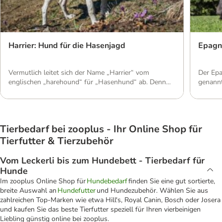
Harrier: Hund für die Hasenjagd
Epagne
Vermutlich leitet sich der Name „Harrier“ vom
Der Epa
englischen „harehound“ für „Hasenhund“ ab. Denn
genannt
bis in die heutige Zeit ist die Geschichte dieses
vereint
Meutehunds eng mit der Hasenjagd verbunden. Wo
Jagdpas
man den Vierbeiner heute vor allem findet und wie
dieser 
eine artgerechte Haltung aussieht, zeigt dieser Artikel.
Jagdhu
Tierbedarf bei zooplus - Ihr Online Shop für
Aussehen: Mittelgroßer Laufhund Kleiner als ein
zeichne
Foxhound mit deutlichem Beagle-Einschlag: […]
und spo
Tierfutter & Tierzubehör
[…]
Vom Leckerli bis zum Hundebett - Tierbedarf für
Hunde
Im zooplus Online Shop für
Hundebedarf
finden Sie eine gut sortierte,
breite Auswahl an
Hundefutter
und Hundezubehör. Wählen Sie aus
zahlreichen Top-Marken wie etwa Hill's, Royal Canin, Bosch oder Josera
und kaufen Sie das beste Tierfutter speziell für Ihren vierbeinigen
Liebling günstig online bei zooplus.